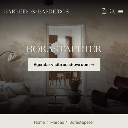
BORÅSTAPETER
Agendar visita ao showroom
Home
Marcas
Boråstapeter