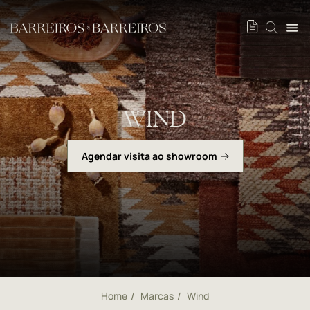
WIND
Agendar visita ao showroom
Home
Marcas
Wind