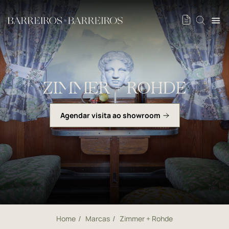
ZIMMER + ROHDE
Agendar visita ao showroom
Home
Marcas
Zimmer + Rohde