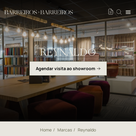
REYNALDO
Agendar visita ao showroom
Home
Marcas
Reynaldo